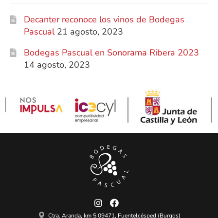
Decanter reconoce los vinos de Bodegas
CARRITO
Pascual
21 agosto, 2023
CONDICIONES GENERALES
Bodegas Pascual en Sonorama Ribera 2023
FINALIZAR COMPRA
14 agosto, 2023
FORMAS DE PAGO
MI CUENTA
PRODUCTOS
Ctra. Aranda, km 5 09471, Fuentelcésped (Burgos)