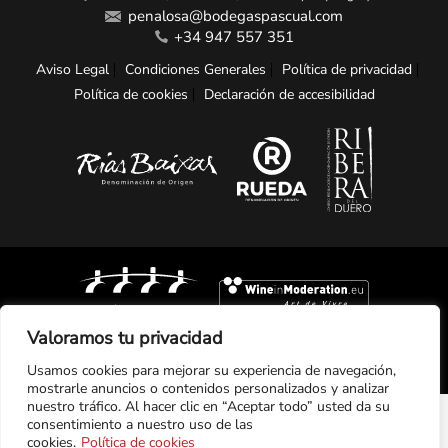
penalosa@bodegaspascual.com
+34 947 557 351
Aviso Legal
Condiciones Generales
Política de privacidad
Política de cookies
Declaración de accesibilidad
Valoramos tu privacidad
Usamos cookies para mejorar su experiencia de navegación,
mostrarle anuncios o contenidos personalizados y analizar
nuestro tráfico. Al hacer clic en “Aceptar todo” usted da su
Financiado por la Unión Europea
consentimiento a nuestro uso de las
NextGenerationEU
cookies.
Política de cookies