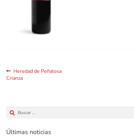
Navegación
Anterior:
Heredad de Peñalosa
Crianza
de
entradas
Buscar:
Últimas noticias